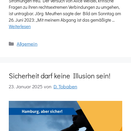
Strömungen treu. Der Versuch von Alice Weidel, kritische
Fragen zu ihren rechtsextremen Verbindungen zu umgehen,
ist untragbar. Jörg Meuthen sagte der Bild am Sonntag am
26. Juni 2023: „Mit meinem Abgang ist das gemäßigte …
Weiterlesen
Kategorien
Allgemein
Sicherheit darf keine Illusion sein!
23. Januar 2025
von
D. Tobaben