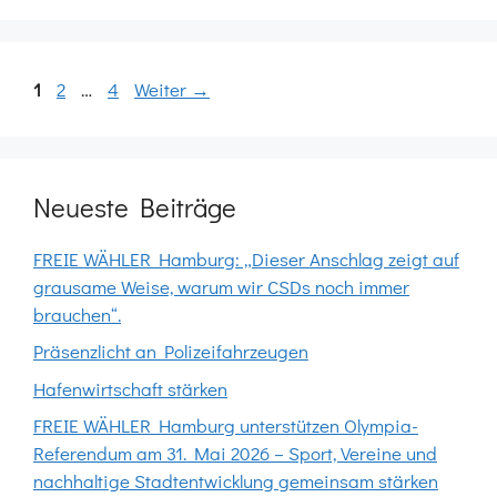
Seite
Seite
Seite
1
2
…
4
Weiter
→
Neueste Beiträge
FREIE WÄHLER Hamburg: „Dieser Anschlag zeigt auf
grausame Weise, warum wir CSDs noch immer
brauchen“.
Präsenzlicht an Polizeifahrzeugen
Hafenwirtschaft stärken
FREIE WÄHLER Hamburg unterstützen Olympia-
Referendum am 31. Mai 2026 – Sport, Vereine und
nachhaltige Stadtentwicklung gemeinsam stärken