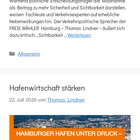
Während politische Entscheidungsträger die Maßnahme
als Beitrag zu mehr Sicherheit und Sichtbarkeit darstellen,
weisen Fachleute und Verkehrsexperten auf erhebliche
Nebenwirkungen hin. Der Verkehrspolitische Sprecher der
FREIE WÄHLER Hamburg – Thomas Lindner – äußert sich
dazu kritisch: „Sichtbarkeit …
Weiterlesen
Kategorien
Allgemein
Hafenwirtschaft stärken
22. Juli 2026
von
Thomas Lindner