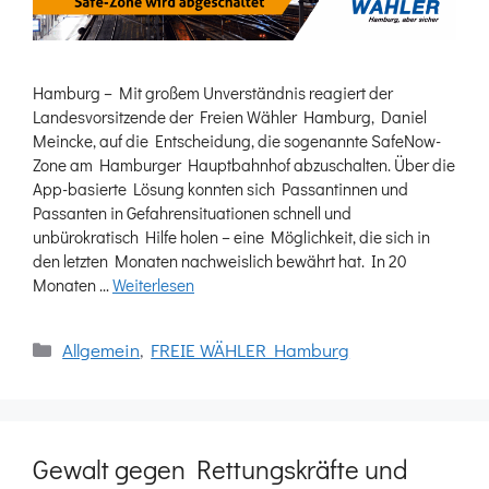
Hamburg – Mit großem Unverständnis reagiert der
Landesvorsitzende der Freien Wähler Hamburg, Daniel
Meincke, auf die Entscheidung, die sogenannte SafeNow-
Zone am Hamburger Hauptbahnhof abzuschalten. Über die
App-basierte Lösung konnten sich Passantinnen und
Passanten in Gefahrensituationen schnell und
unbürokratisch Hilfe holen – eine Möglichkeit, die sich in
den letzten Monaten nachweislich bewährt hat. In 20
Monaten …
Weiterlesen
Kategorien
Allgemein
,
FREIE WÄHLER Hamburg
Gewalt gegen Rettungskräfte und