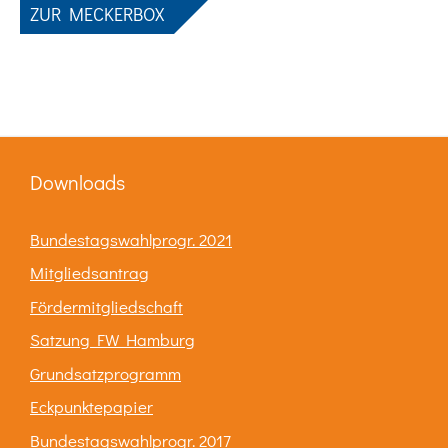
ZUR MECKERBOX
Downloads
Bundestagswahlprogr. 2021
Mitgliedsantrag
Fördermitgliedschaft
Satzung FW Hamburg
Grundsatzprogramm
Eckpunktepapier
Bundestagswahlprogr. 2017