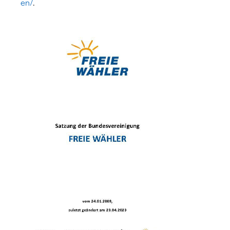
en/
.