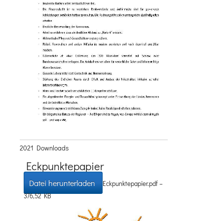
2021 Downloads
Eckpunktepapier
Datei herunterladen
Eckpunktepapier.pdf –
376,52 KB