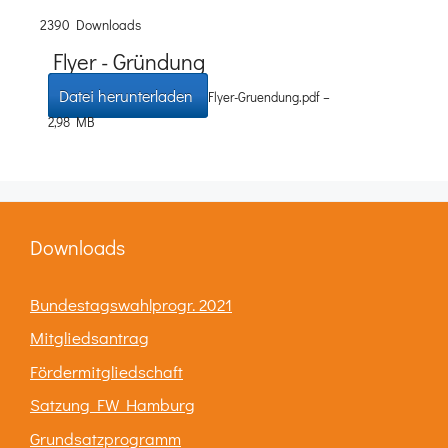
2390 Downloads
Flyer - Gründung
Datei herunterladen
Flyer-Gruendung.pdf –
2,98 MB
Downloads
Bundestagswahlprogr. 2021
Mitgliedsantrag
Fördermitgliedschaft
Satzung FW Hamburg
Grundsatzprogramm