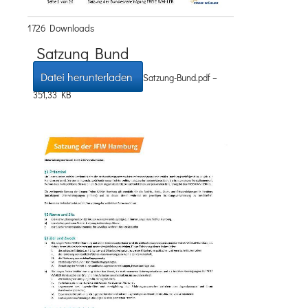
1726 Downloads
Satzung Bund
Datei herunterladen
Satzung-Bund.pdf –
351,33 KB