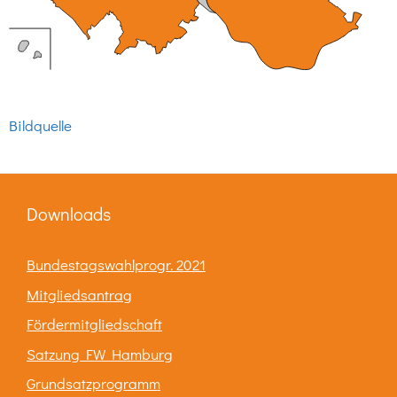
Bildquelle
Downloads
Bundestagswahlprogr. 2021
Mitgliedsantrag
Fördermitgliedschaft
Satzung FW Hamburg
Grundsatzprogramm