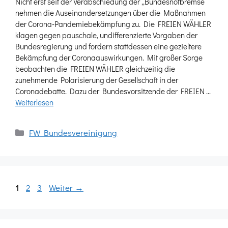
Nicht erst seit der Verabschiedung der „Bundesnotbremse“
nehmen die Auseinandersetzungen über die Maßnahmen
der Corona-Pandemiebekämpfung zu. Die FREIEN WÄHLER
klagen gegen pauschale, undifferenzierte Vorgaben der
Bundesregierung und fordern stattdessen eine gezieltere
Bekämpfung der Coronaauswirkungen. Mit großer Sorge
beobachten die FREIEN WÄHLER gleichzeitig die
zunehmende Polarisierung der Gesellschaft in der
Coronadebatte. Dazu der Bundesvorsitzende der FREIEN …
Weiterlesen
Kategorien
FW Bundesvereinigung
Seite
Seite
Seite
1
2
3
Weiter
→