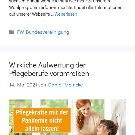
sachsen-anhalt-wahl-100.html Wer mehr zu unserem
Wahlprogramm erfahren möchte, findet alle Informationen
auf unserer Webseite …
Weiterlesen
Kategorien
FW Bundesvereinigung
Wirkliche Aufwertung der
Pflegeberufe vorantreiben
14. Mai 2021
von
Daniel Meincke