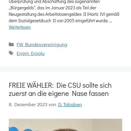
Überprüfung und Abschaffung des sogenannten
„Bürgergelds“, das im Januar 2023 als Teil der
Neugestaltung des Arbeitslosengeldes II (Hartz IV) gemäß
dem Sozialgesetzbuch II von 2005 eingeführt wurde. …
Weiterlesen
Kategorien
FW Bundesvereinigung
Schlagwörter
Engin Eroglu
FREIE WÄHLER: Die CSU sollte sich
zuerst an die eigene Nase fassen
8. Dezember 2023
von
D. Tobaben