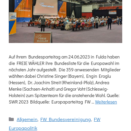
Auf ihrem Bundesparteitag am 24.06.2023 in Fulda haben
die FREIE WÄHLER ihre Bundesliste für die Europawahl im
nächsten Jahr aufgestellt. Die 359 anwesenden Mitglieder
wählten dabei Christine Singer (Bayern), Engin Eroglu
(Hessen), Dr. Joachim Streit (Rheinland-Pfalz), Andrea
Menke (Sachsen-Anhalt) und Gregor Voht (Schleswig-
Holstein) zum Spitzenteam für die anstehende Wahl. Quelle:
SWR 2023 Bildquelle: Europaparteitag FW …
Weiterlesen
Kategorien
Allgemein
,
FW Bundesvereinigung
,
FW
Europapolitik