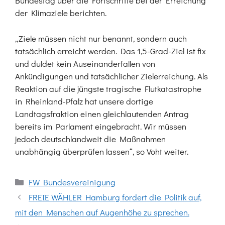
Bundestag über die Fortschritte bei der Erreichung
der Klimaziele berichten.
„Ziele müssen nicht nur benannt, sondern auch
tatsächlich erreicht werden. Das 1,5-Grad-Ziel ist fix
und duldet kein Auseinanderfallen von
Ankündigungen und tatsächlicher Zielerreichung. Als
Reaktion auf die jüngste tragische Flutkatastrophe
in Rheinland-Pfalz hat unsere dortige
Landtagsfraktion einen gleichlautenden Antrag
bereits im Parlament eingebracht. Wir müssen
jedoch deutschlandweit die Maßnahmen
unabhängig überprüfen lassen“, so Voht weiter.
Kategorien
FW Bundesvereinigung
FREIE WÄHLER Hamburg fordert die Politik auf,
mit den Menschen auf Augenhöhe zu sprechen.