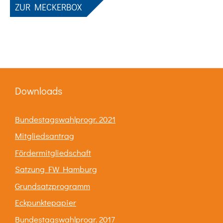
ZUR MECKERBOX
Downloads
Bundestagswahlprogr. 2021
Mitgliedsantrag
Fördermitgliedschaft
Satzung FW Hamburg
Grundsatzprogramm
Eckpunktepapier
Bundestagswahlprogr. 2017