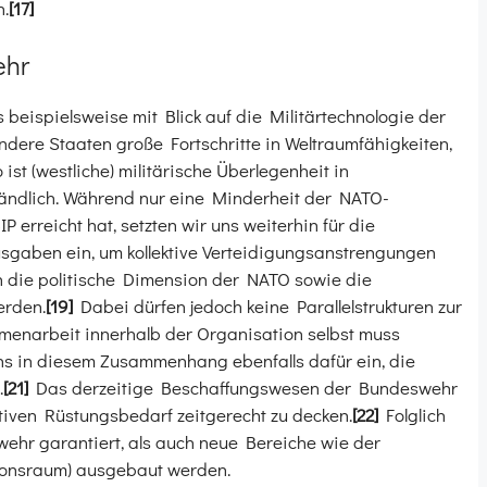
n.
[17]
ehr
beispielsweise mit Blick auf die Militärtechnologie der
dere Staaten große Fortschritte in Weltraumfähigkeiten,
 ist (westliche) militärische Überlegenheit in
ständlich. Während nur eine Minderheit der NATO-
IP erreicht hat, setzten wir uns weiterhin für die
usgaben ein, um kollektive Verteidigungsanstrengungen
en die politische Dimension der NATO sowie die
erden.
[19]
Dabei dürfen jedoch keine Parallelstrukturen zur
enarbeit innerhalb der Organisation selbst muss
ns in diesem Zusammenhang ebenfalls dafür ein, die
.
[21]
Das derzeitige Beschaffungswesen der Bundeswehr
ativen Rüstungsbedarf zeitgerecht zu decken.
[22]
Folglich
ehr garantiert, als auch neue Bereiche wie der
ionsraum) ausgebaut werden.