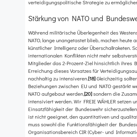
verteidigungspolitische Strategie zu ermögliche
Stärkung von NATO und Bundesw
Während militärische Überlegenheit des Westens 
NATO, lange unangetastet blieb, machen heute an
künstlicher Intelligenz oder Überschallraketen. So
internationalen Konflikten nicht mehr selbstver
Mitglieder das 2-Prozent-Ziel hinsichtlich ihres B
Erreichung dieses Vorsatzes für Verteidigungsa
nachhaltig zu intensiveren.
[18]
Gleichzeitig sollt
Beziehungen zwischen EU und NATO gestärkt w
NATO aufgebaut werden,
[20]
sondern die Zusamm
intensiviert werden. Wir FREIE WÄHLER setzen u
Einsatzfähigkeit der Bundeswehr sicherzustellen
ist nicht geeignet, den quantitativen und qualit
muss sowohl die Funktionsfähigkeit der Bundesw
Organisationsbereich CIR (Cyber- und Informat