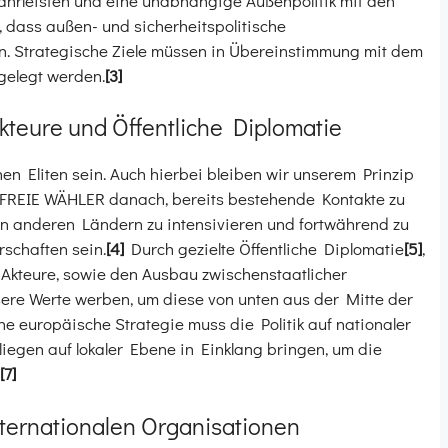
ewährleisten und eine unabhängige Außenpolitik mit den
al, dass außen- und sicherheitspolitische
n. Strategische Ziele müssen in Übereinstimmung mit dem
gelegt werden.
[3]
Akteure und Öffentliche Diplomatie
chen Eliten sein. Auch hierbei bleiben wir unserem Prinzip
r FREIE WÄHLER danach, bereits bestehende Kontakte zu
n in anderen Ländern zu intensivieren und fortwährend zu
rschaften sein.
[4]
Durch gezielte Öffentliche Diplomatie
[5]
,
r Akteure, sowie den Ausbau zwischenstaatlicher
sere Werte werben, um diese von unten aus der Mitte der
he europäische Strategie muss die Politik auf nationaler
liegen auf lokaler Ebene in Einklang bringen, um die
[7]
ternationalen Organisationen