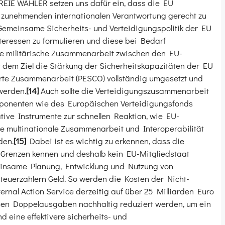
FREIE WÄHLER setzen uns dafür ein, dass die EU
er zunehmenden internationalen Verantwortung gerecht zu
emeinsame Sicherheits- und Verteidigungspolitik der EU
Interessen zu formulieren und diese bei Bedarf
die militärische Zusammenarbeit zwischen den EU-
t dem Ziel die Stärkung der Sicherheitskapazitäten der EU
erte Zusammenarbeit (PESCO) vollständig umgesetzt und
werden.
[14]
Auch sollte die Verteidigungszusammenarbeit
ponenten wie des Europäischen Verteidigungsfonds
ive Instrumente zur schnellen Reaktion, wie EU-
die multinationale Zusammenarbeit und Interoperabilität
den.
[15]
Dabei ist es wichtig zu erkennen, dass die
 Grenzen kennen und deshalb kein EU-Mitgliedstaat
einsame Planung, Entwicklung und Nutzung von
teuerzahlern Geld. So werden die Kosten der Nicht-
nal Action Service derzeitig auf über 25 Milliarden Euro
en Doppelausgaben nachhaltig reduziert werden, um ein
d eine effektivere sicherheits- und