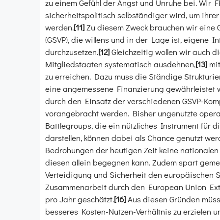
zu einem Gefühl der Angst und Unruhe bei. Wir 
sicherheitspolitisch selbständiger wird, um ihr
werden.
[11]
Zu diesem Zweck brauchen wir eine G
(GSVP), die willens und in der Lage ist, eigene 
durchzusetzen.
[12]
Gleichzeitig wollen wir auch 
Mitgliedstaaten systematisch ausdehnen,
[13]
mi
zu erreichen. Dazu muss die Ständige Strukturi
eine angemessene Finanzierung gewährleistet 
durch den Einsatz der verschiedenen GSVP-Kom
vorangebracht werden. Bisher ungenutzte operat
Battlegroups, die ein nützliches Instrument für 
darstellen, können dabei als Chance genutzt wer
Bedrohungen der heutigen Zeit keine nationalen
diesen allein begegnen kann. Zudem spart gem
Verteidigung und Sicherheit den europäischen S
Zusammenarbeit durch den European Union Exter
pro Jahr geschätzt.
[16]
Aus diesen Gründen müss
besseres Kosten-Nutzen-Verhältnis zu erzielen un