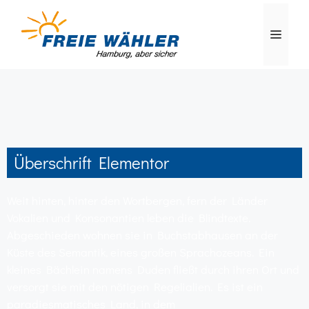
Überschrift Elementor
Weit hinten, hinter den Wortbergen, fern der Länder
Vokalien und Konsonantien leben die Blindtexte.
Abgeschieden wohnen sie in Buchstabhausen an der
Küste des Semantik, eines großen Sprachozeans. Ein
kleines Bächlein namens Duden fließt durch ihren Ort und
versorgt sie mit den nötigen Regelialien. Es ist ein
paradiesmatisches Land, in dem