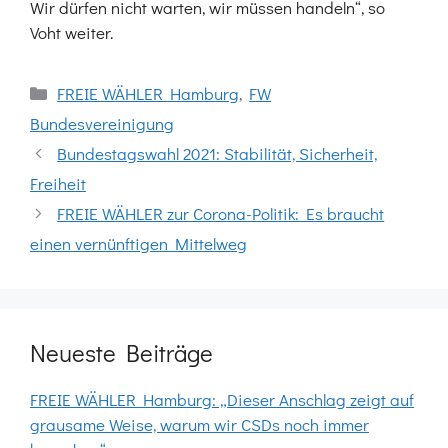
Wir dürfen nicht warten, wir müssen handeln“, so
Voht weiter.
Kategorien
FREIE WÄHLER Hamburg
,
FW
Bundesvereinigung
Bundestagswahl 2021: Stabilität, Sicherheit,
Freiheit
FREIE WÄHLER zur Corona-Politik: Es braucht
einen vernünftigen Mittelweg
Neueste Beiträge
FREIE WÄHLER Hamburg: „Dieser Anschlag zeigt auf
grausame Weise, warum wir CSDs noch immer